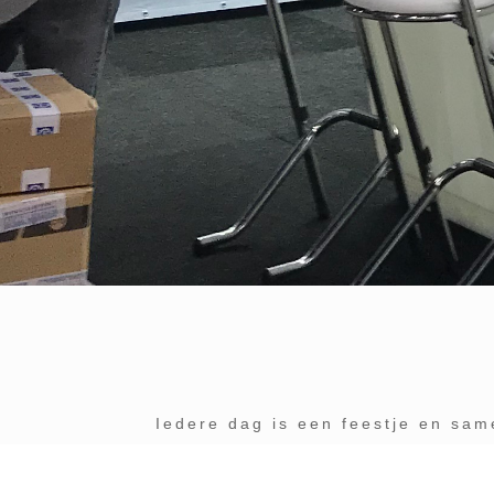
Iedere dag is een feestje en sam
maken. Plezier en persoon
betrouwbaarheid én jarenlange e