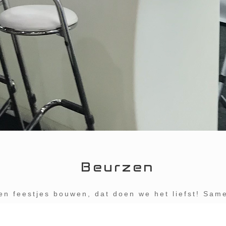
Beurzen
en feestjes bouwen, dat doen we het liefst! Sam
lijke communicatie staan voorop. Dat gecombinee
rvaring staat garant voor een absolute totaalb