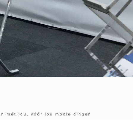
en mét jou, vóór jou mooie dingen
rd met onze vakkundigheid,
eleving! We voorzien beursstands